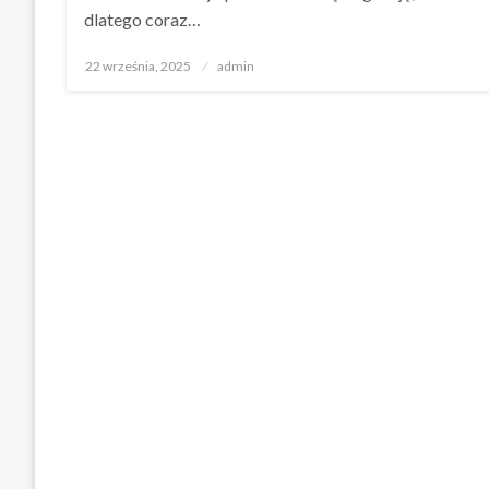
dlatego coraz…
Opublikowane
22 września, 2025
admin
w