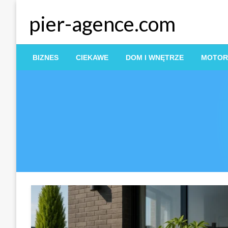
Skip
pier-agence.com
to
content
BIZNES
CIEKAWE
DOM I WNĘTRZE
MOTOR