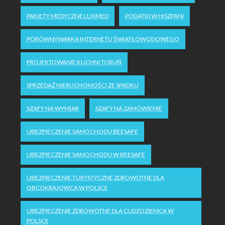
PAKIETY MEDYCZNE LUXMED
PODATKI W HISZPANI
PORÓWNYWARKA INTERNETU ŚWIATŁOWODOWEGO
PROJEKTOWANIE KUCHNI TORUŃ
SPRZEDAŻ NIERUCHOMOŚCI ZE SPADKU
SZAFY NA WYMIAR
SZAFY NA ZAMÓWIENIE
UBEZPIECZENIE SAMOCHODU BEESAFE
UBEZPIECZENIE SAMOCHODU W BEESAFE
UBEZPIECZENIE TURYSTYCZNE ZDROWOTNE DLA
OBCOKRAJOWCA W POLSCE
UBEZPIECZENIE ZDROWOTNE DLA CUDZOZIEMCA W
POLSCE