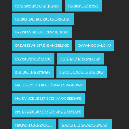
DEKLARACJA PODATKOWA
DONICE LOFTOWE
DONICE METALOWE I DREWNIANE
DRZWI ANGIELSKIE ZEWNĘTRZNE
DRZWI ZEWNĘTRZNE ANGIELSKIE
DYWAN DO SALONU
DYWAN ZEWNĘTRZNY
FOTOTAPETA W SALONIE
KUCHNIE NA WYMIAR
LUXMED PAKIET RODZINNY
NAJLEPSZY INTERNET ŚWIATŁOWODOWY
NAJTAŃSZE UBEZPIECZENIA OC BEESAFE
NAJTAŃSZE UBEZPIECZENIE OC BEESAFE
NAPISY LED NA WESELE
NAPISY LED NA ZAMÓWIENIE