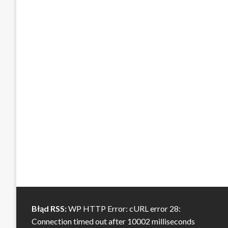
Błąd RSS:
WP HTTP Error: cURL error 28:
Connection timed out after 10002 milliseconds