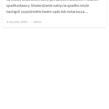
spadkodawcy. Stwierdzenie nabycia spadku może
nastąpić za pośrednictwem sądu lub notariusza….
Opublikowane
6 stycznia, 2025
admin
w