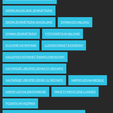
DRZWI ANGIELSKIE ZEWNĘTRZNE
DRZWI ZEWNĘTRZNE ANGIELSKIE
DYWAN DO SALONU
DYWAN ZEWNĘTRZNY
FOTOTAPETA W SALONIE
KUCHNIE NA WYMIAR
LUXMED PAKIET RODZINNY
NAJLEPSZY INTERNET ŚWIATŁOWODOWY
NAJTAŃSZE UBEZPIECZENIA OC BEESAFE
NAJTAŃSZE UBEZPIECZENIE OC BEESAFE
NAPISY LED NA WESELE
NAPISY LED NA ZAMÓWIENIE
PAKIETY MEDYCZNE LUXMED
PODATKI W HISZPANI