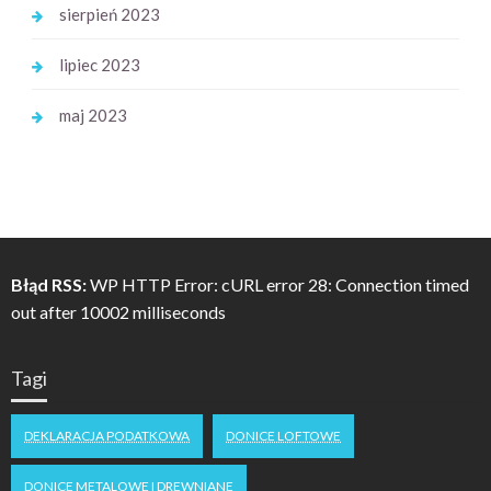
sierpień 2023
lipiec 2023
maj 2023
Błąd RSS:
WP HTTP Error: cURL error 28: Connection timed
out after 10002 milliseconds
Tagi
DEKLARACJA PODATKOWA
DONICE LOFTOWE
DONICE METALOWE I DREWNIANE