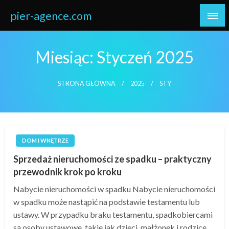
Skip
pier-agence.com
to
content
Miesiąc:
Styczeń 2025
STRONA GŁÓWNA
2025
STY
DOM I WNĘTRZE
Sprzedaż nieruchomości ze spadku – praktyczny
przewodnik krok po kroku
Nabycie nieruchomości w spadku Nabycie nieruchomości
w spadku może nastąpić na podstawie testamentu lub
ustawy. W przypadku braku testamentu, spadkobiercami
są osoby ustawowe, takie jak dzieci, małżonek i rodzice