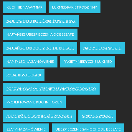
KUCHNIE NA WYMIAR
LUXMED PAKIET RODZINNY
NAJLEPSZY INTERNET ŚWIATŁOWODOWY
NAJTAŃSZE UBEZPIECZENIA OC BEESAFE
NAJTAŃSZE UBEZPIECZENIE OC BEESAFE
NAPISY LED NA WESELE
NAPISY LED NA ZAMÓWIENIE
PAKIETY MEDYCZNE LUXMED
PODATKI W HISZPANI
PORÓWNYWARKA INTERNETU ŚWIATŁOWODOWEGO
PROJEKTOWANIE KUCHNI TORUŃ
SPRZEDAŻ NIERUCHOMOŚCI ZE SPADKU
SZAFY NA WYMIAR
SZAFY NA ZAMÓWIENIE
UBEZPIECZENIE SAMOCHODU BEESAFE