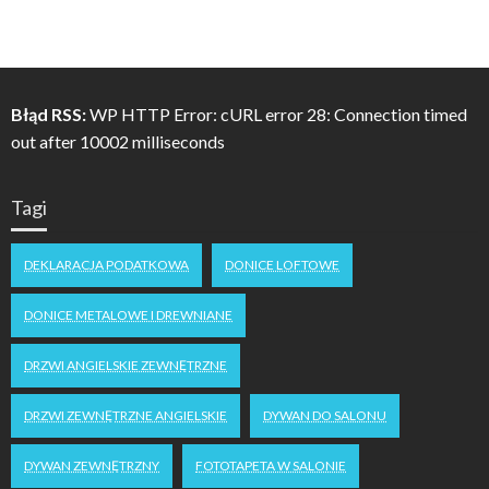
Błąd RSS:
WP HTTP Error: cURL error 28: Connection timed
out after 10002 milliseconds
Tagi
DEKLARACJA PODATKOWA
DONICE LOFTOWE
DONICE METALOWE I DREWNIANE
DRZWI ANGIELSKIE ZEWNĘTRZNE
DRZWI ZEWNĘTRZNE ANGIELSKIE
DYWAN DO SALONU
DYWAN ZEWNĘTRZNY
FOTOTAPETA W SALONIE