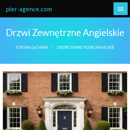
Skip
pier-agence.com
to
content
Drzwi Zewnętrzne Angielskie
STRONA GŁÓWNA
DRZWI ZEWNĘTRZNE ANGIELSKIE