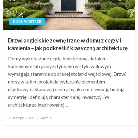
DOM I WNĘTRZE
Drzwi angielskie zewnętrzne w domu z cegły i
kamienia – jak podkreślić klasyczną architekturę
Domy wykończone cegłą klinkierową, detalem
kamiennym lub jasnym tynkiem w stylu willowym
wymagają starannie dobranej stolarki wejściowej. Drzwi
nie są w takim projekcie wyłącznie elementem
użytkowym. Stanowią centralny akcent elewacji, budują
symetrię i definiują charakter całej inwestycji. W
architekturze inspirowanej…
Opublikowane
11 lutego, 2026
admin
w