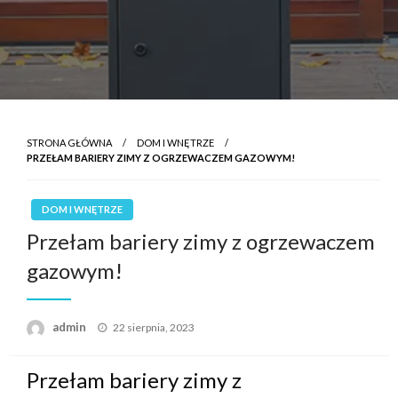
STRONA GŁÓWNA
DOM I WNĘTRZE
PRZEŁAM BARIERY ZIMY Z OGRZEWACZEM GAZOWYM!
DOM I WNĘTRZE
Przełam bariery zimy z ogrzewaczem
gazowym!
Opublikowane
admin
22 sierpnia, 2023
w
Przełam bariery zimy z