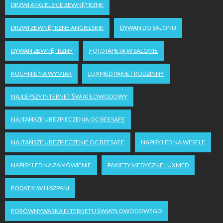
DRZWI ANGIELSKIE ZEWNĘTRZNE
DRZWI ZEWNĘTRZNE ANGIELSKIE
DYWAN DO SALONU
DYWAN ZEWNĘTRZNY
FOTOTAPETA W SALONIE
KUCHNIE NA WYMIAR
LUXMED PAKIET RODZINNY
NAJLEPSZY INTERNET ŚWIATŁOWODOWY
NAJTAŃSZE UBEZPIECZENIA OC BEESAFE
NAJTAŃSZE UBEZPIECZENIE OC BEESAFE
NAPISY LED NA WESELE
NAPISY LED NA ZAMÓWIENIE
PAKIETY MEDYCZNE LUXMED
PODATKI W HISZPANI
PORÓWNYWARKA INTERNETU ŚWIATŁOWODOWEGO