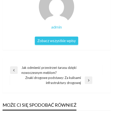
admin
Zobacz wszystkie wpisy
Nawigacja
Jak odmienić przestrzeń tarasu dzięki
Poprzedni
nowoczesnym meblom?
wpisu
wpis
Znaki drogowe podstawy: Za kulisami
Następny
infrastruktury drogowej
wpis
MOŻE CI SIĘ SPODOBAĆ RÓWNIEŻ