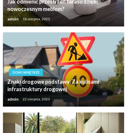
Jak odmienić przestrzeń tarasu dzięki
nowoczesnym meblom?
admin
18 sierpnia, 2023
DOM I WNĘTRZE
Znaki drogowe podstawy: Za kulisami
infrastruktury drogowej
admin
22 sierpnia, 2023