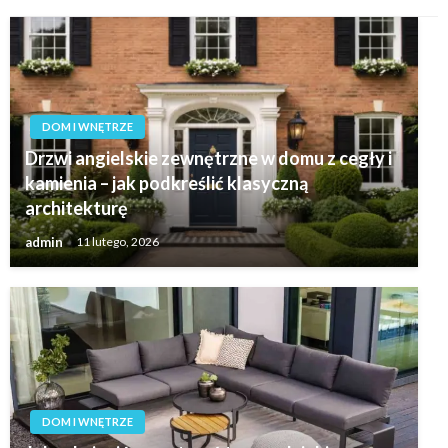
DOM I WNĘTRZE
Drzwi angielskie zewnętrzne w domu z cegły i
kamienia – jak podkreślić klasyczną
architekturę
admin
11 lutego, 2026
DOM I WNĘTRZE