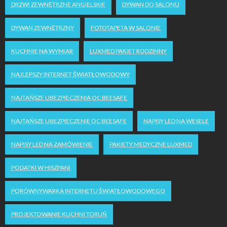
DRZWI ZEWNĘTRZNE ANGIELSKIE
DYWAN DO SALONU
DYWAN ZEWNĘTRZNY
FOTOTAPETA W SALONIE
KUCHNIE NA WYMIAR
LUXMED PAKIET RODZINNY
NAJLEPSZY INTERNET ŚWIATŁOWODOWY
NAJTAŃSZE UBEZPIECZENIA OC BEESAFE
NAJTAŃSZE UBEZPIECZENIE OC BEESAFE
NAPISY LED NA WESELE
NAPISY LED NA ZAMÓWIENIE
PAKIETY MEDYCZNE LUXMED
PODATKI W HISZPANI
PORÓWNYWARKA INTERNETU ŚWIATŁOWODOWEGO
PROJEKTOWANIE KUCHNI TORUŃ