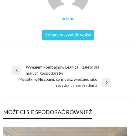
admin
Zobacz wszystkie wpisy
Nawigacja
Wynajem kombajnów Legnica – zalety dla
Poprzedni
małych gospodarstw
wpisu
wpis
Podatki w Hiszpanii: co musisz wiedzieć jako
Następny
rezydent i nierezydent?
wpis
MOŻE CI SIĘ SPODOBAĆ RÓWNIEŻ