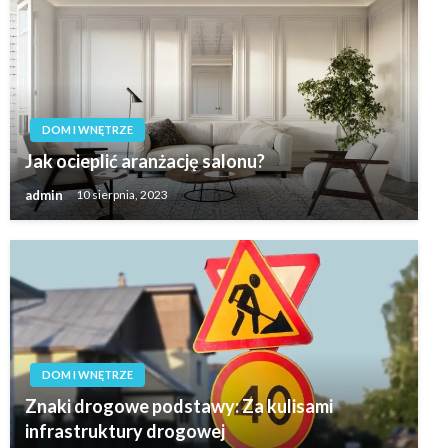
DOM I WNĘTRZE
Jak ocieplić aranżację salonu?
admin
10 sierpnia, 2023
DOM I WNĘTRZE
Znaki drogowe podstawy: Za kulisami
infrastruktury drogowej