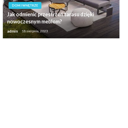
DOM I WNĘTRZE
Jak odmienić przestrzeń tarasu dzięki
nowoczesnym meblom?
admin
18 sierpnia, 2023