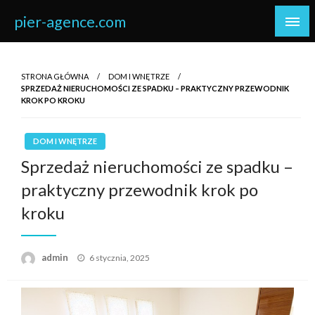
Skip
pier-agence.com
to
content
STRONA GŁÓWNA
DOM I WNĘTRZE
SPRZEDAŻ NIERUCHOMOŚCI ZE SPADKU – PRAKTYCZNY PRZEWODNIK
KROK PO KROKU
DOM I WNĘTRZE
Sprzedaż nieruchomości ze spadku –
praktyczny przewodnik krok po
kroku
Opublikowane
admin
6 stycznia, 2025
w