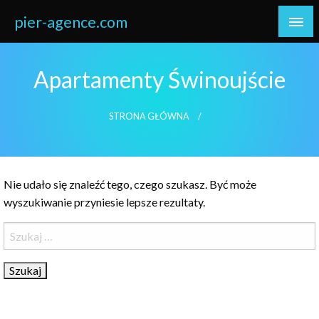
Skip
pier-agence.com
to
content
Apartamenty Świnoujście
STRONA GŁÓWNA
Nie udało się znaleźć tego, czego szukasz. Być może
wyszukiwanie przyniesie lepsze rezultaty.
Szukaj: