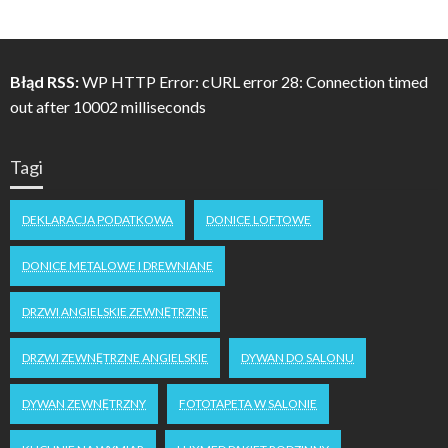
Błąd RSS:
WP HTTP Error: cURL error 28: Connection timed
out after 10002 milliseconds
Tagi
DEKLARACJA PODATKOWA
DONICE LOFTOWE
DONICE METALOWE I DREWNIANE
DRZWI ANGIELSKIE ZEWNĘTRZNE
DRZWI ZEWNĘTRZNE ANGIELSKIE
DYWAN DO SALONU
DYWAN ZEWNĘTRZNY
FOTOTAPETA W SALONIE