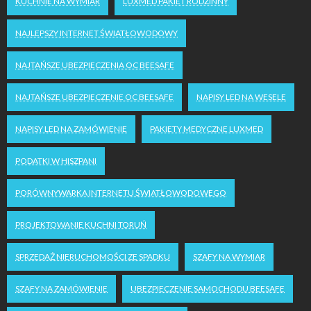
KUCHNIE NA WYMIAR
LUXMED PAKIET RODZINNY
NAJLEPSZY INTERNET ŚWIATŁOWODOWY
NAJTAŃSZE UBEZPIECZENIA OC BEESAFE
NAJTAŃSZE UBEZPIECZENIE OC BEESAFE
NAPISY LED NA WESELE
NAPISY LED NA ZAMÓWIENIE
PAKIETY MEDYCZNE LUXMED
PODATKI W HISZPANI
PORÓWNYWARKA INTERNETU ŚWIATŁOWODOWEGO
PROJEKTOWANIE KUCHNI TORUŃ
SPRZEDAŻ NIERUCHOMOŚCI ZE SPADKU
SZAFY NA WYMIAR
SZAFY NA ZAMÓWIENIE
UBEZPIECZENIE SAMOCHODU BEESAFE